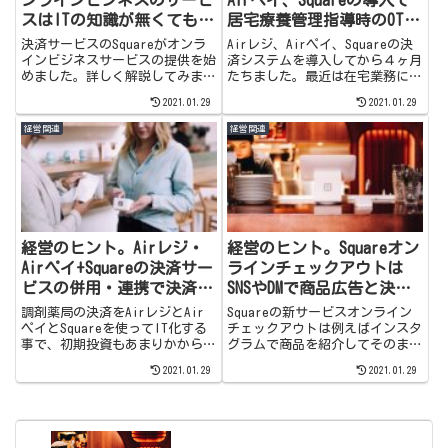
ンラインビジネスのサービ
Airペイ、Squareの導入で
スはITの知識が無くても無
居宅療養管理指導時のOTC
料でECサイトを簡単に始め
の売り上げ上昇
決済サービスのSquareがオンラ
Airレジ、Airペイ、Squareの決
られる。入金も追加費用な
インビジネスサービスの提供を始
済システムを導入してから４ヶ月
めました。詳しく解説してみまし
たちました。最近は在宅業務に伴
しで最短翌日入金とメリッ
た。オンラインショップまでの稼
うOTCの売り上げもとても伸びて
トがとても多い！
2021.01.29
2021.01.29
働までの導入コストが無料で始め
きました。決済システムの向上だ
られるのがとても素晴らしいと思
けで売り上げにまで貢献してくれ
経営関連
経営関連
います。今まで店舗販売で
ていてとても助かっています。是
Squareを使っていた方はもちろ
非会計業務の効率化を検討されて
ん、オンラインショップのみこれ
いる人は覗いてみてください。
から始める方にもとても良いサー
ビスと思います。
経営のヒント。Airレジ・
経営のヒント。Squareオン
Airペイ+Squareの決済サー
ラインチェックアウトは
ビスの併用・連携で決済が
SNSやDMで商品広告と決済
楽になり、お客様満足度も
が一緒に出来る優れたサー
調剤薬局の決済をAirレジとAir
Squareの新サービスオンライン
向上した
ビスです
ペイとSquareを使ってIT化する
チェックアウトは例えばインスタ
事で、初期投資もあまりかから
グラムで商品を紹介してそのまま
ず、在宅先での会計とオンライン
リンクをクリックしてもらえばそ
2021.01.29
2021.01.29
服薬指導時の会計を行えるように
のまま決済出来ちゃいます！SNS
なった事で、業務が劇的に楽にな
やDMで広告＋決済を同時に顧客
りました。会計業務を楽にして薬
に提供できるのでスマートに宣伝
局業務を効率化できれば幸いで
できる優れものです。
す。是非覗いてみてください。