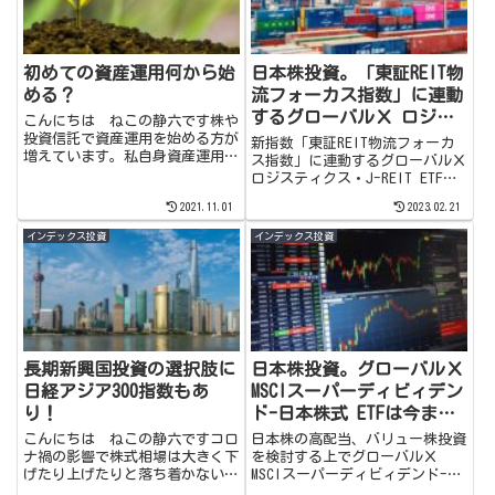
初めての資産運用何から始
日本株投資。「東証REIT物
める？
流フォーカス指数」に連動
するグローバルＸ ロジス
こんにちは ねこの静六です株や
ティクス・J-REIT
投資信託で資産運用を始める方が
新指数「東証REIT物流フォーカ
増えています。私自身資産運用の
ETF（2565）はコロナ禍で
ス指数」に連動するグローバルＸ
知識が無かった頃は、中々始めら
ロジスティクス・J-REIT ETFを
も強い高い成長性を示した
れなくて本やインターネットでか
購入してみました。他のオフィ
新たなアイデア商品
2021.11.01
2023.02.21
なり勉強しました。でも実際始め
ス・住居・ホテル特化REITより
てみるとすごく簡単に始められ、
もコロナ禍でのパフォーマンスが
インデックス投資
インデックス投資
始めることでより深く理解でき
一人勝ちしている物流特化
る...
REIT。ETFの内容などの説明も書
きましたので、興味のある方はど
うぞ覗いてみてください。
長期新興国投資の選択肢に
日本株投資。グローバルＸ
日経アジア300指数もあ
MSCIスーパーディビィデン
り！
ド-日本株式 ETFは今まで
に無い面白い高配当ETF。
こんにちは ねこの静六ですコロ
日本株の高配当、バリュー株投資
ナ禍の影響で株式相場は大きく下
を検討する上でグローバルＸ
げたり上げたりと落ち着かない
MSCIスーパーディビィデンド-日
日々が続いています。ただし今後
本株式 ETFを見つけて投資する