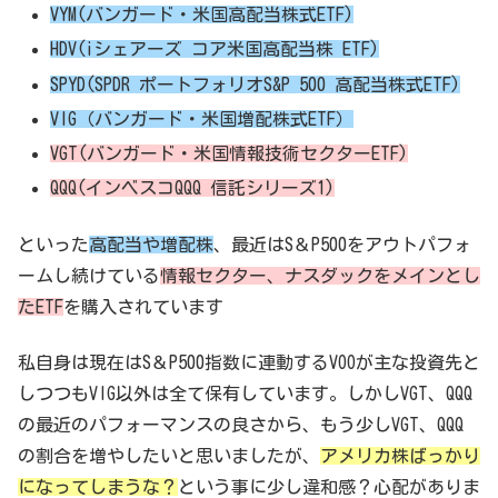
VYM(バンガード・米国高配当株式ETF)
HDV(iシェアーズ コア米国高配当株 ETF)
SPYD(SPDR ポートフォリオS&P 500 高配当株式ETF)
VIG（バンガード・米国増配株式ETF）
VGT(バンガード・米国情報技術セクターETF)
QQQ(インベスコQQQ 信託シリーズ1)
といった
高配当や増配株
、最近はS＆P500をアウトパフォ
ームし続けている
情報セクター、ナスダックをメインとし
たETF
を購入されています
私自身は現在はS＆P500指数に連動するVOOが主な投資先と
しつつもVIG以外は全て保有しています。しかしVGT、QQQ
の最近のパフォーマンスの良さから、もう少しVGT、QQQ
の割合を増やしたいと思いましたが、
アメリカ株ばっかり
になってしまうな？
という事に少し違和感？心配がありま