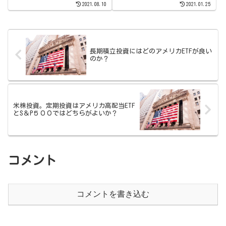
2021.08.10
2021.01.25
も世界経済は拡大し続けると考え
事にしました。2020年後半の上
て長期投資を行っていてる私は気
昇相場に出遅れたバリュー株が詰
長に下がった時は安く買える位に
まった、バリュー投資家にはとて
思って過ごしています。今回は私
も興味をそそられるETFになって
が...
います。
長期積立投資にはどのアメリカETFが良い
のか？
米株投資。定期投資はアメリカ高配当ETF
とS＆P５００ではどちらがよいか？
コメント
コメントを書き込む