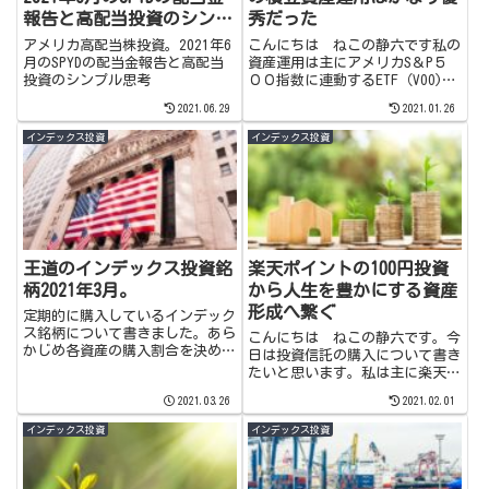
報告と高配当投資のシンプ
秀だった
ル思考
アメリカ高配当株投資。2021年6
こんにちは ねこの静六です私の
月のSPYDの配当金報告と高配当
資産運用は主にアメリカS＆P５
投資のシンプル思考
００指数に連動するETF（VOO)
（バンガード・S&P500 ETF）の
2021.06.29
2021.01.26
積立投資で行っています。S＆
P500指数 TradingVieqw提供こ
インデックス投資
インデックス投資
のチャートはS＆P500指数のチャ
ー...
王道のインデックス投資銘
楽天ポイントの100円投資
柄2021年3月。
から人生を豊かにする資産
形成へ繋ぐ
定期的に購入しているインデック
ス銘柄について書きました。あら
こんにちは ねこの静六です。今
かじめ各資産の購入割合を決めて
日は投資信託の購入について書き
おく事で平均取得単価を低く保つ
たいと思います。私は主に楽天証
事が出来ています。
券で外国株ETFと日本株ETFをメ
2021.03.26
2021.02.01
インで投資していますが、楽天ポ
イントがたまった時はそのポイン
インデックス投資
インデックス投資
トを使って投資信託を購入してい
ます。ちりも積もれば山とな...