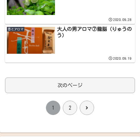
2020.09.28
大人の男アロマ⑦龍脳（りゅうの
香とアロマ
う）
2020.09.19
次のページ
次
1
2
へ