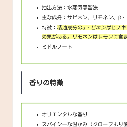
抽出方法：水蒸気蒸留法
主な成分：サビネン、リモネン、β‐
特徴：
精油成分の
α‐ピネンは
ヒノキ
効果がある。
リモネンはレモンに含
ミドルノート
香りの特徴
オリエンタルな香り
スパイシーな温かみ（クローブより