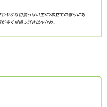
さわやかな柑橘っぽい主に2本立ての香りに対
類が多く柑橘っぽさは少なめ。