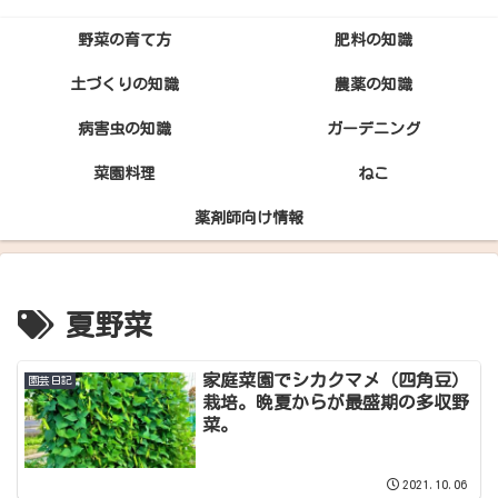
野菜の育て方
肥料の知識
土づくりの知識
農薬の知識
病害虫の知識
ガーデニング
菜園料理
ねこ
薬剤師向け情報
夏野菜
家庭菜園でシカクマメ（四角豆）
園芸日記
栽培。晩夏からが最盛期の多収野
菜。
2021.10.06