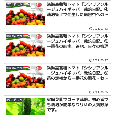
GABA高蓄積トマト「シシリアンル
野菜の育て方
ージュハイギャバ」栽培日記。④
栽培後半で発生した病害虫への対
策と収穫、食べてみた感想
2021.07.13
GABA高蓄積トマト「シシリアンル
野菜の育て方
ージュハイギャバ」栽培日記。③
一番花の結実、追肥、日々の管理
2021.06.27
GABA高蓄積トマト「シシリアンル
野菜の育て方
ージュハイギャバ」栽培日記。②
苗の定植から一番花の開花・わき
芽取りまで
2021.06.05
家庭菜園でゴーヤ栽培。初心者で
野菜の育て方
も栽培が簡単なウリ科の人気野菜
です。