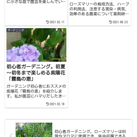
に小さな庭で園芸を楽しんでいま
万能ハーブ
ローズマリーの栽培方法、ハーブ
す。私が園芸を始めたきっかけは
の利用法、注意する害虫・病気、
愛猫が虹の橋に行ってしまい悲し
効果のある農薬について薬剤師の
んでいた時に「私を沢山幸せにし
目線で書きました。香りもとても
てくれた愛猫をイメージした花を
2021.02.11
2021.06.23
魅力的なローズマリー栽培が見て
育てて楽しい庭を造ろう！」と
くださる方に何かヒントになれば
ガーデニング
考...
幸いです。是非覗いてみてくださ
い。
初心者ガーデニング。初夏
～初冬まで楽しめる紫陽花
「霧島の恵」
ガーデニング初心者におススメの
紫陽花「霧島の恵」を紹介しま
す。私が園芸にハマりだしたきっ
かけの花でもあります。
2021.02.18
初心者ガーデニング。ローズマリーは料
理やアロマに使用でき、年中収穫できる