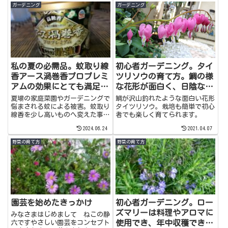
はベゴニアの仲間ですが、簡単で
レンジしてみてくださいね。
ガーデニング
ガーデニング
冬の寒さにも耐えてくれるのでお
すすめです。和の雰囲気のある
花...
私の夏の必需品。蚊取り線
初心者ガーデニング。タイ
香アース渦巻香プロプレミ
ツリソウの育て方。鯛の様
アムの効果にとても満足し
な花形が面白く、日陰なら
てます。
栽培も簡単です。
夏場の家庭菜園やガーデニングで
鯛が沢山釣れたような面白い花形
悩まされる蚊による被害。蚊取り
タイツリソウ。栽培も簡単で初心
線香を少し高いものへ変えた事で
者でも楽しく育てられます。
とても満足した効果が得られまし
2024.06.24
2021.04.07
た。
野菜の育て方
野菜の育て方
園芸を始めたきっかけ
初心者ガーデニング。ロー
ズマリーは料理やアロマに
みなさまはじめまして ねこの静
使用でき、年中収穫できる
六ですやさしい園芸をコンセプト