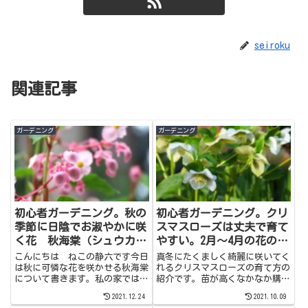
seiroku
関連記事
ガーデニング
ガーデニング
初心者ガーデニング。秋の
初心者ガーデニング。クリ
季節に日陰でお淑やかに咲
スマスローズは丈夫で育て
く花 秋海棠（シュウカイ
やすい。2月～4月の花の少
ドウ）日陰の庭にはおすす
ない庭を華やかに演出して
こんにちは ねこの静六です今日
真冬にたくましく綺麗に咲いてく
めです。
くれます。
は秋に可憐な花を咲かせる秋海棠
れるクリスマスローズの育て方の
について書きます。私の家では暑
紹介です。苗が高くなかなか購入
さがほんの少し和らぎ、ようやく
を迷いますが、かなり丈夫な花で
2021.12.24
2021.10.09
秋海棠が咲き始めました。秋海棠
とても育てやすいです。是非チャ