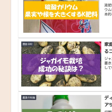
液肥
ウム
本的
家
園芸日記
る
ジャ
書き
して
デ
農薬の知識
ア