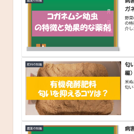
病
農薬の知識
ガ
野菜
の特
介し
匂
肥料の知識
編
米ぬ
匂い
病
農薬の知識