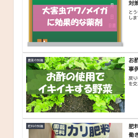
対
とう
しま
お
農薬の知識
事
戻り
を交
肥
肥料の知識
働