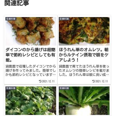
関連記事
菜園料理
菜園料理
ダイコンのから揚げは超簡
ほうれん草のオムレツ。朝
単で節約レシピとしても有
からルテイン摂取で眼をケ
能。
アしよう！
貸農園で収穫したダイコンでから
貸農園で育てたほうれん草を使っ
揚げを作ってみました。簡単でし
たオムレツの簡単レシピを載せま
かも節約レシピとなっています。
した。ほうれん草は眼に良い成分
味も美味しく出来上がりました。
ルテインが沢山含まれています。
2021.12.11
2021.12.11
今回は市販のから揚げの粉で作り
また、たまごはアミノ酸やビタミ
ましたが、他にも竜田揚げ等オリ
ンが豊富な総合栄養食品です。朝
菜園料理
菜園料理
ジナルの味付けをしても楽しめる
から美味しく栄養を摂って健康な
と思います。
体を維持しましょう！