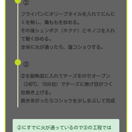
②
フライパンにオリーブオイルを入れてにんに
くを熱し、鶏ももを炒める。
その後
シュンギク（キクナ）
とキノコを入れ
て軽く炒める。
全体に火が通ったら、塩コショウする。
③
②を耐熱皿に入れてチーズをのせオーブン
（240℃、10分位）でチーズに焦げ目がつく
位焼き上げる。
焼きあがったらコショウを少しまぶして完成
②にすでに火が通っているので③の工程では