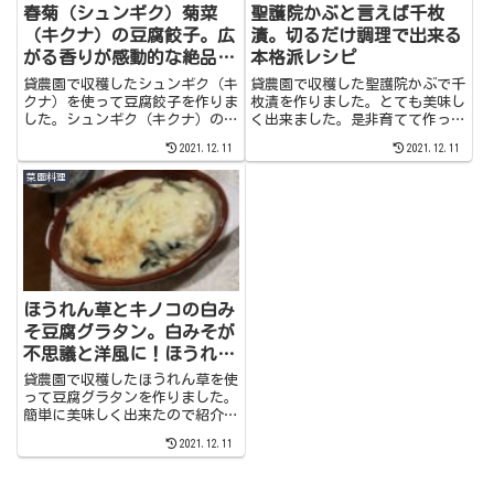
春菊（シュンギク）菊菜
聖護院かぶと言えば千枚
（キクナ）の豆腐餃子。広
漬。切るだけ調理で出来る
がる香りが感動的な絶品料
本格派レシピ
理です！
貸農園で収穫したシュンギク（キ
貸農園で収穫した聖護院かぶで千
クナ）を使って豆腐餃子を作りま
枚漬を作りました。とても美味し
した。シュンギク（キクナ）の香
く出来ました。是非育てて作って
りが食欲をそそりとても美味しか
みてくださいね。
2021.12.11
2021.12.11
ったのでレシピを紹介します。ま
た野菜を美味しく沢山食べられる
菜園料理
のでおススメです。
ほうれん草とキノコの白み
そ豆腐グラタン。白みそが
不思議と洋風に！ほうれん
草がとても美味しく食べら
貸農園で収穫したほうれん草を使
れます。
って豆腐グラタンを作りました。
簡単に美味しく出来たので紹介し
ます。
2021.12.11