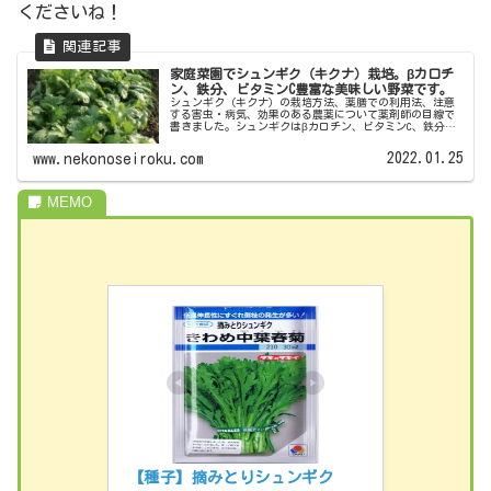
くださいね！
家庭菜園でシュンギク（キクナ）栽培。βカロチ
ン、鉄分、ビタミンC豊富な美味しい野菜です。
シュンギク（キクナ）の栽培方法、薬膳での利用法、注意
する害虫・病気、効果のある農薬について薬剤師の目線で
書きました。シュンギクはβカロチン、ビタミンC、鉄分が
豊富で栽培も簡単で美味しいのでおすすです。見てくださ
る方に何かヒントになれば幸いです。どうぞよろしくお願
2022.01.25
www.nekonoseiroku.com
いします。
【種子】摘みとりシュンギク　