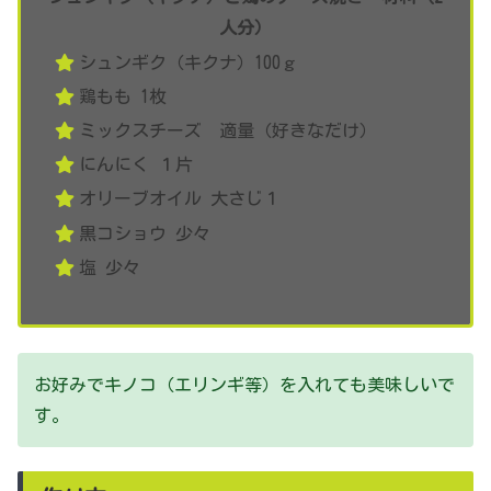
人分）
シュンギク（キクナ）100ｇ
鶏もも 1枚
ミックスチーズ 適量（好きなだけ）
にんにく １片
オリーブオイル 大さじ１
黒コショウ 少々
塩 少々
お好みでキノコ（エリンギ等）を入れても美味しいで
す。