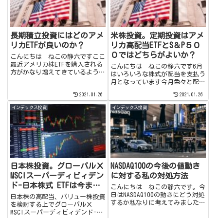
長期積立投資にはどのアメ
米株投資。定期投資はアメ
リカETFが良いのか？
リカ高配当ETFとS＆P５０
０ではどちらがよいか？
こんにちは ねこの静六ですここ
最近アメリカ株ETFを購入される
こんにちは ねこの静六です6月
方がかなり増えてきているように
はいろいろな株式が配当を支払う
感じますネット証券で簡単に購入
月となっています今月色々と配当
でき、敷居が下がった事が良い影
をもらう中で私が保有している高
2021.01.26
2021.01.26
響を与えているように思います今
配当ETFとS＆P500ETFとでは定期
日は日本でも人気のETFIVV(S＆
投資の場合どちらがパフォーマン
インデックス投資
インデックス投資
P500指数連動のET...
スが高いのか？気になり調べてみ
ました私の保有するE...
日本株投資。グローバルＸ
NASDAQ100の今後の値動き
MSCIスーパーディビィデン
に対する私の対処方法
ド-日本株式 ETFは今まで
こんにちは ねこの静六です。今
に無い面白い高配当ETF。
日はNASDAQ100の動きにどう対処
日本株の高配当、バリュー株投資
するか私なりに考えてみました。
を検討する上でグローバルＸ
NASDAQ100の急上昇が起こってい
MSCIスーパーディビィデンド-日