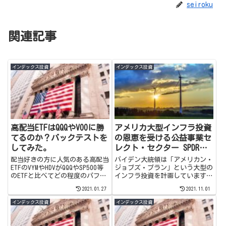
seiroku
関連記事
インデックス投資
インデックス投資
高配当ETFはQQQやVOOに勝
アメリカ大型インフラ投資
てるのか？バックテストを
の恩恵を受ける公益事業セ
してみた。
レクト・セクター SPDRフ
ァンド （XLU）に投資妙味
配当好きの方に人気のある高配当
バイデン大統領は「アメリカン・
あり！
ETFのVYMやHDVがQQQやSP500等
ジョブズ・プラン」という大型の
のETFと比べてどの程度のパフォ
インフラ投資を計画しています。
ーマンスなのか？資産形成に役立
その計画の目玉の一つ、再生可能
2021.01.27
2021.11.01
つのか？テストしてみました。是
エネルギー関連銘柄に投資できる
非覗いてみてください。
ETF（XLU）の投資妙味について
インデックス投資
インデックス投資
記事を書きました。