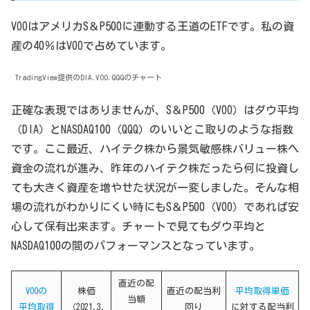
VOOはアメリカS＆P500に連動する王道のETFです。私の資
産の40％はVOOで占めています。
TradingView提供のDIA.VOO.QQQのチャート
正確な表現ではありませんが、S＆P500（VOO）はダウ平均
（DIA）とNASDAQ100（QQQ）のいいとこ取りのような指数
です。ここ最近、ハイテク株から景気敏感株バリュー株へ
資金の流れが進み、昨年のハイテク株だったら何に投資し
ても大きく資産を増やせた状況が一変しました。そんな相
場の流れがわかりにくい時にもS＆P500（VOO）であれば安
心して保有出来ます。チャートで見てもダウ平均と
NASDAQ100の間のパフォーマンスとなっています。
直近の配
VOOの
株価
直近の配当利
平均取得単価
当額
平均取得
（2021.3.
回り
に対する配当利