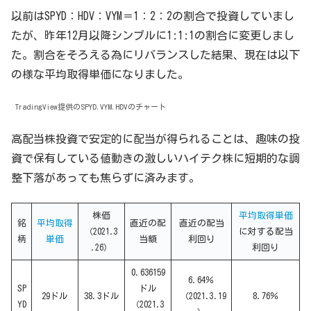
以前はSPYD：HDV：VYM＝1：2：2の割合で投資していまし
たが、昨年12月以降シンプルに1:1:1の割合に変更しまし
た。割合をそろえる為にリバランスした結果、現在は以下
の様な平均取得単価になりました。
TradingView提供のSPYD.VYM.HDVのチャート
高配当株投資で安定的に配当が得られることは、趣味の投
資で保有している値動きの激しいハイテク株に短期的な調
整下落があっても焦らずに済みます。
株価
平均取得単価
銘
平均取得
直近の配
直近の配当
（2021.3
に対する配当
柄
単価
当額
利回り
.26）
利回り
0.636159
6.64％
SP
ドル
29ドル
38.3ドル
（2021.3.19
8.76％
YD
（2021.3