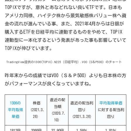
TOPIXですが、意外とあなどれない良いETFです。日本も
アメリカ同様、ハイテク株から景気敏感株バリュー株へ資
金の流れが進んでいる事、また、2021年4月からは日銀が
購入するETFを日経平均に連動するものをやめて、TOPIX
連動型に一本化するという発表があった事も影響していて
TOPIXが伸びています。
TradingView提供の1306(TOPIX).N225（日経平均）.VOO（S＆P500）のチャート
昨年末からの成績ではVOO（Ｓ＆Ｐ500）よりも日本株の方
がパフォーマンスが良くなっていますね。
直近の配
1306の
株価
直近の配当利
平均取得単価
当額
平均取得
（2021.3.
回り
に対する配当利
（2020.7.
単価
26）
（2021.3.26）
回り
10）
1812円
2066円
32.90円
1.59％
1.81％