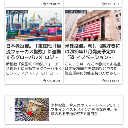
た原因先週後半今まで急ピッチで
本株式 ETFを見つけて投資する
2021.01.25
2020.11.10
株価が上昇していたハイテク株を
事にしました。2020年後半の上
中心としたNASDAQ100が急落しま
昇相場に出遅れたバリュー株が詰
インデックス投資
インデックス投資
した。...
まった、バリュー投資家にはとて
も興味をそそられるETFになって
います。
日本株投資。「東証REIT物
米株投資。VGT、QQQ好きに
流フォーカス指数」に連動
は2020年11月発売予定の
するグローバルＸ ロジス
「GS イノベーション
ティクス・J-REIT
ETF」も今後注目してもよ
新指数「東証REIT物流フォーカ
こんにちは ねこの静六です最近
ETF（2565）はコロナ禍で
いかも
ス指数」に連動するグローバルＸ
は老後2000万円問題などで長期
ロジスティクス・J-REIT ETFを
資産運用に興味を持つ方が多くな
も強い高い成長性を示した
購入してみました。他のオフィ
りETF（上場投資信託）で運用を
新たなアイデア商品
2023.02.21
2021.01.26
ス・住居・ホテル特化REITより
行っている方がかなり増えてきて
もコロナ禍でのパフォーマンスが
います。アメリカ国籍の人気があ
一人勝ちしている物流特化
るファンドとしてはVT（バンガ
REIT。ETFの内容などの説明も書
ード・トータル・ワールド・...
きましたので、興味のある方はど
米株投資。今人気のスマートベータETFに
うぞ覗いてみてください。
フルインベストメインが危険な理由。実
績のある王道のETFで運用を