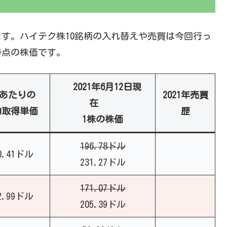
す。ハイテク株10銘柄の入れ替えや売買は今回行っ
時点の株価です。
2021年6月12日現
株あたりの
2021年売買
在
均取得単価
歴
1株の株価
196.78ドル
0.41ドル
231.27ドル
171.07ドル
2.99ドル
205.39ドル