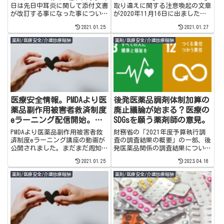
う！
日は先日中耳炎に関して添付文書
取り違えに関する注意喚起の文章
が改訂する事になった事について
が2020年11月16日に出ました。
書きたいと思います。令和2年9
薬剤師としては過去の医療事故の
2021.01.25
2021.01.27
月8日に厚生労働省より中耳炎の
事例から医療事故を防ぐヒントを
効能・効果を有する抗微生物薬
得て積極的に多職種、職場内の注
薬剤/医療安全/介護診療報酬
薬剤/医療安全/介護診療報酬
（小児を禁忌とする薬剤を除
意喚起、医療安全のマネジメント
く。）の「使用上の注意」の改訂
に関わりたいですね。
の通知...
医療安全情報。PMDAより医
後発医薬品調剤体制加算の
薬品副作用被害者救済制度
廃止議論が始まる？医療の
eラーニング配信開始。薬
SDGsを願う薬剤師の意見。
局内研修の実績として是非
PMDAより医薬品副作用被害者救
財務省の「2021年度予算執行調
活用しよう
済制度eラーニング講座の動画が
査の調査結果の概要」の一部、後
公開されました。まだまだ周知が
発医薬品関係の調査結果について
足りない医薬品副作用被害者救済
意見を書いてみました。
2021.01.25
2023.04.16
制度。コロナ禍の環境が制度を周
知させる仕組み作りを後押しして
薬剤/医療安全/介護診療報酬
薬剤/医療安全/介護診療報酬
くれたと思います。是非しっかり
学習して、患者フォロー、服薬指
導に活かしましょう！是非覗いて
みて下さい。