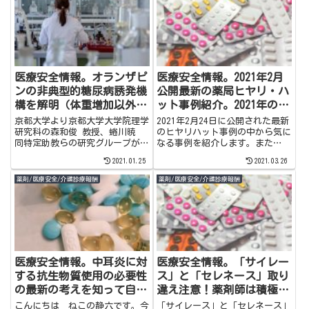
医療安全情報。オランザピ
医療安全情報。2021年2月
ンの非典型的糖尿病誘発機
公開最新の薬局ヒヤリ・ハ
構を解明（体重増加以外に
ット事例紹介。2021年のIT
も注意が必要）京都大学の
導入補助金制度も上手く利
京都大学より京都大学大学院理学
2021年2月24日に公開された最新
最新研究結果より
用したい。
研究科の森和俊 教授、蜷川暁
のヒヤリハット事例の中から気に
同特定助教らの研究グループがオ
なる事例を紹介します。また
ランザピンの非典型的糖尿病誘発
2021年のIT導入補助金制度の情
2021.01.25
2021.03.26
機構を解明したという最新の研究
報が公開されていたのでそちらに
結果がリリースされました。薬剤
ついても少し触れています。
薬剤/医療安全/介護診療報酬
薬剤/医療安全/介護診療報酬
師としては是非知っておきたい内
容です。是非覗いてみてくださ
い。
医療安全情報。中耳炎に対
医療安全情報。「サイレー
する抗生物質使用の必要性
ス」と「セレネース」取り
の最新の考えを知って自信
違え注意！薬剤師は積極的
をもった服薬指導を行う。
に多職種へ情報発信しよ
こんにちは ねこの静六です。今
「サイレース」と「セレネース」