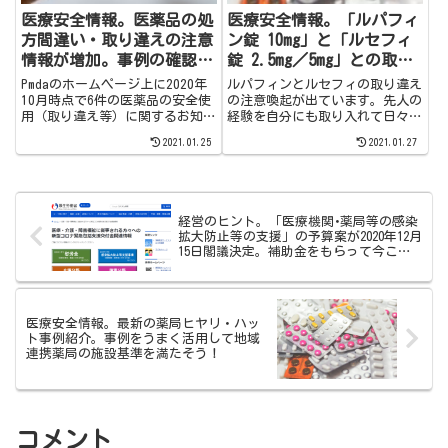
医療安全情報。医薬品の処
医療安全情報。「ルパフィ
方間違い・取り違えの注意
ン錠 10mg」と「ルセフィ
情報が増加。事例の確認・
錠 2.5mg／5mg」との取り
周知に努めよう。患者さん
違え注意。調剤は慎重に
Pmdaのホームページ上に2020年
ルパフィンとルセフィの取り違え
へのインタビューも丁寧
10月時点で6件の医薬品の安全使
の注意喚起が出ています。先人の
用（取り違え等）に関するお知ら
経験を自分にも取り入れて日々ア
に！
せが掲載されています。この情報
ップデートしたいですね。
2021.01.25
2021.01.27
は薬剤師が主として情報発信した
い内容です。今年分のお知らせに
掲載された医薬品についてまとめ
て書きました。是非覗いてみてく
ださい。
経営のヒント。「医療機関･薬局等の感染
拡大防止等の支援」の予算案が2020年12月
15日閣議決定。補助金をもらって今こそ
薬局改革を！
医療安全情報。最新の薬局ヒヤリ・ハッ
ト事例紹介。事例をうまく活用して地域
連携薬局の施設基準を満たそう！
コメント