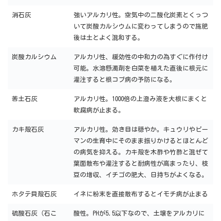
消石灰
強いアルカリ性。空気中の二酸化炭素とくっつ
いて炭酸カルシウムに変わってしまうので施肥
後は土とよく混和する。
炭酸カルシウム
アルカリ性、緩効性の中和力の為すぐに作付け
可能。水溶懸濁剤を白菜を植えた直後に根元に
灌注すると根コブ病の予防になる。
苦土石灰
アルカリ性。1000倍の上澄み液を大根にまくと
軟腐病が止まる。
カキ殻石灰
アルカリ性。効き目は穏やか。キュウリやピー
マンの生育中にそのまま振りかけるとほとんど
の病気を抑える。カキ殻を木酢や竹酢と混ぜて
葉面散布や灌注すると耐病性が高まったり、枝
豆の増収、イチゴの肥大、日持ちがよくなる。
ホタテ貝殻石灰
イネに粉末を直接散布するとイモチ病が止まる
硫酸石灰（石こ
酸性。PHが5.5以下なので、土壌をアルカリに