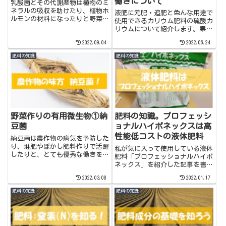
働きについて
乳酸菌とその代謝産物は植物のミ
ネラルの吸収を助けたり、植物ホ
液肥に元肥・追肥と色んな用途で
ルモンの材料になったりと野菜作
使用できるカリウム肥料の硫酸カ
りにとってとても有益な働きをし
リウムについて紹介します。果実
ます。その特徴と、私の利用方法
や根の肥大に欠かせないカリウム
2022.09.04
2022.06.24
を紹介しています。
の基本的な働きと共に紹介してい
ます。
肥料の知識
肥料の知識
野菜作りの有用微生物①納
肥料の知識。プロフェッシ
豆菌
ョナルハイポネックスは高
性能低コストの液体肥料
納豆菌は農作物の病気を予防した
り、堆肥やぼかし肥料作りで活躍
私が気に入って使用している液体
したりと、とても優秀な働きをす
肥料「プロフェッショナルハイポ
る微生物です。その特徴と、私の
ネックス」を紹介した記事を書き
利用方法を紹介しています。
ました。
2022.03.08
2022.01.17
肥料の知識
肥料の知識