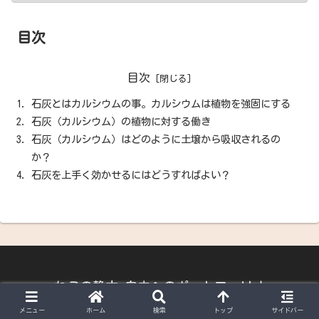
目次
目次
石灰とはカルシウムの事。カルシウムは植物を強固にする
石灰（カルシウム）の植物に対する働き
石灰（カルシウム）はどのように土壌から吸収されるの
か？
石灰を上手く効かせるにはどうすればよい？
ねこの静六 自由へのポートフォリオ
サイトマップ
プライバシーポリシー
メニュー
ホーム
検索
トップ
サイドバー