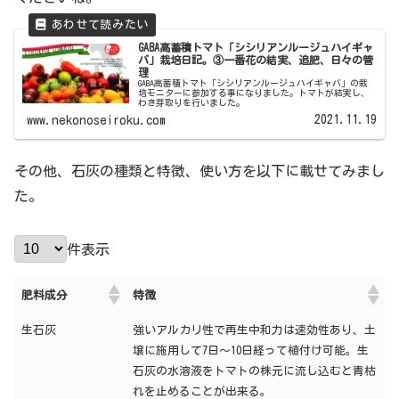
GABA高蓄積トマト「シシリアンルージュハイギャ
バ」栽培日記。③一番花の結実、追肥、日々の管
理
GABA高蓄積トマト「シシリアンルージュハイギャバ」の栽
培モニターに参加する事になりました。トマトが結実し、
わき芽取りを行いました。
2021.11.19
www.nekonoseiroku.com
その他、石灰の種類と特徴、使い方を以下に載せてみまし
た。
件表示
肥料成分
特徴
生石灰
強いアルカリ性で再生中和力は速効性あり、土
壌に施用して7日～10日経って植付け可能。生
石灰の水溶液をトマトの株元に流し込むと青枯
れを止めることが出来る。