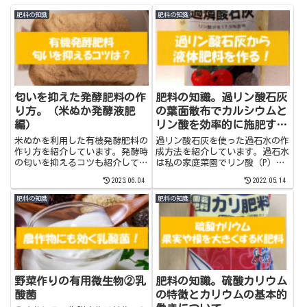
肥料の知識
肥料の知識
匂いを抑えた発酵肥料の作
肥料の知識。過リン酸石灰
り方。（米ぬか発酵液肥
の葉面散布でカルシウムと
編）
リン酸を効率的に施肥す
る！
米ぬかを利用した有機発酵肥料の
過リン酸石灰を使った過石水の作
作り方を紹介しています。発酵時
成方法を紹介しています。過石水
の匂いを抑えるコツも紹介してい
は私の家庭菜園でリン酸（P）と
ます。
カルシウムを効率よく吸収できる
2023.06.04
2022.05.14
液体肥料として活躍しています。
肥料の知識
肥料の知識
野菜作りの有用微生物②乳
肥料の知識。硫酸カリウム
酸菌
の特徴とカリウムの基本的