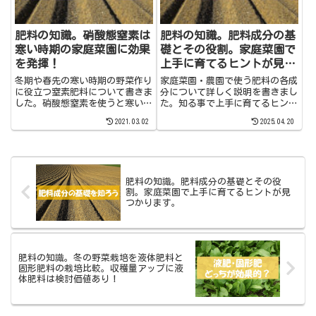
肥料の知識。硝酸態窒素は
肥料の知識。肥料成分の基
寒い時期の家庭菜園に効果
礎とその役割。家庭菜園で
を発揮！
上手に育てるヒントが見つ
かります。
冬期や春先の寒い時期の野菜作り
家庭菜園・農園で使う肥料の各成
に役立つ窒素肥料について書きま
分について詳しく説明を書きまし
した。硝酸態窒素を使うと寒い時
た。知る事で上手に育てるヒント
期にも野菜の成長を促してあげる
が見つかります。石灰や苦土の面
2021.03.02
2025.04.20
事が期待できます。
白い使い方など専門的な事にも触
れて書いていますので、もしよろ
しければ覗いてみてください。
肥料の知識。肥料成分の基礎とその役
割。家庭菜園で上手に育てるヒントが見
つかります。
肥料の知識。冬の野菜栽培を液体肥料と
固形肥料の栽培比較。収穫量アップに液
体肥料は検討価値あり！