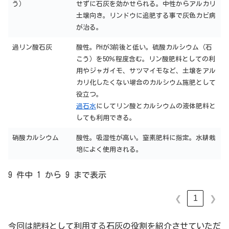
う）
せずに石灰を効かせられる。中性からアルカリ
土壌向き。リンドウに追肥する事で灰色カビ病
が治る。
過リン酸石灰
酸性。PHが3前後と低い。硫酸カルシウム（石
こう）を50％程度含む。リン酸肥料としての利
用やジャガイモ、サツマイモなど、土壌をアル
カリ化したくない場合のカルシウム施肥として
役立つ。
過石水
にしてリン酸とカルシウムの液体肥料と
しても利用できる。
硝酸カルシウム
酸性。吸湿性が高い。窒素肥料に指定。水耕栽
培によく使用される。
9 件中 1 から 9 まで表示
1
❮
❯
今回は肥料として利用する石灰の役割を紹介させていただ