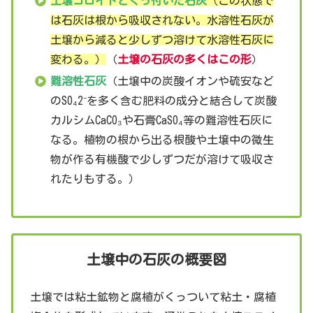
土壌コロイドとくっ付いた石灰
（この状態で
は石灰は根から吸収されない。水溶性石灰が
土壌から減ると少しずつ溶けて水溶性石灰に
変わる。）
（
土壌の石灰の多くはこの形
）
難溶性石灰
（土壌中の炭酸イオンや硫安など
のSO₄2⁻を多く含む肥料の成分と結合して炭酸
カルシムCaCO₃や石膏CaSO₄等の難溶性石灰に
なる。植物の根から出る根酸や土壌中の微生
物が作る有機酸で少しずつだが溶けて吸収さ
れたりもする。）
土壌中の石灰の概要図
土壌では粘土鉱物と腐植がくっついて粘土・腐植