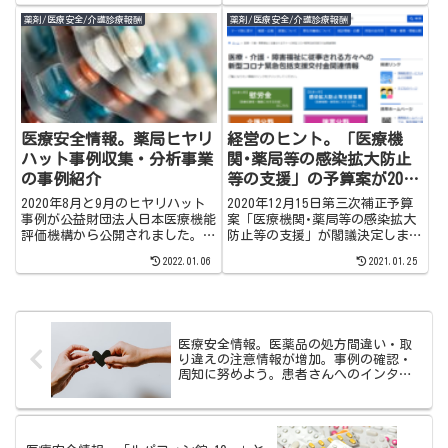
務を充実させる事を求められてい
ついても少し触れています。
薬剤/医療安全/介護診療報酬
薬剤/医療安全/介護診療報酬
ます。積極的にヒヤリ・ハット事
例を発信する事も対人業務に貢献
できるのではないかと思っていま
す。
医療安全情報。薬局ヒヤリ
経営のヒント。「医療機
ハット事例収集・分析事業
関･薬局等の感染拡大防止
の事例紹介
等の支援」の予算案が2020
年12月15日閣議決定。補助
2020年8月と9月のヒヤリハット
2020年12月15日第三次補正予算
金をもらって今こそ薬局改
事例が公益財団法人日本医療機能
案「医療機関･薬局等の感染拡大
評価機構から公開されました。薬
防止等の支援」が閣議決定しまし
革を！
剤併用禁忌の事例や、気になるヒ
た調剤薬局も申請できる内容で
2022.01.06
2021.01.25
ヤリ・ハットを紹介しています。
す。是非忘れず申請したいです
是非覗いてみてくださいね。
ね。
医療安全情報。医薬品の処方間違い・取
り違えの注意情報が増加。事例の確認・
周知に努めよう。患者さんへのインタビ
ューも丁寧に！