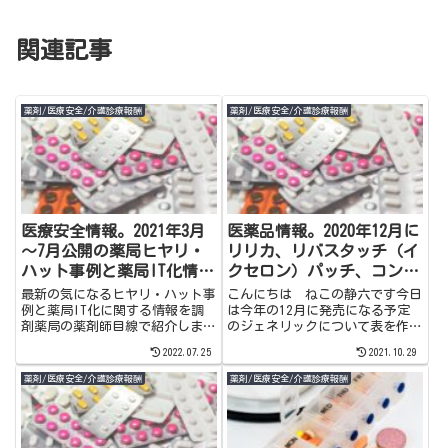
関連記事
薬剤/医療安全/介護診療報酬
薬剤/医療安全/介護診療報酬
医療安全情報。2021年3月
医薬品情報。2020年12月に
～7月公開の薬局ヒヤリ・
リリカ、リバスタッチ（イ
ハット事例と薬局IT化情報
クセロン）パッチ、コンプ
を紹介
ラビンの後発医薬品が薬価
最新の気になるヒヤリ・ハット事
こんにちは ねこの静六です今日
収載予定
例と薬局IT化に関する情報を調
は今年の12月に発売になる予定
剤薬局の薬剤師目線で紹介しま
のジェネリックについて表を作成
す。
しました。予定薬価は先発品
2022.07.25
2021.10.29
×50％で計算しました。一つの
先発品に対して後発品メーカーが
薬剤/医療安全/介護診療報酬
薬剤/医療安全/介護診療報酬
10社以上発売する場合は×40％
になるのでさらに安くなる可能性
は...