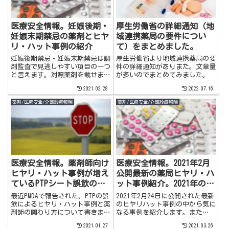
医療安全情報。妊娠後期・
厚生労働省の詳細通知（地
妊娠末期禁忌の薬剤とヒヤ
域連携薬局の要件につい
リ・ハット事例の紹介
て）をまとめました。
妊娠後期禁忌・妊娠末期禁忌は調
厚生労働省より地域連携薬局の要
剤監査で見逃しやすい項目の一つ
件の詳細通知がありまた。文章量
と言えます。対照薬剤を載せまし
が多いのでまとめてみました。
た。案外数も少ないのでサクッと
2021.02.28
2022.07.16
覚えてしまいましょう！
薬剤/医療安全/介護診療報酬
薬剤/医療安全/介護診療報酬
医療安全情報。薬剤師向け
医療安全情報。2021年2月
ヒヤリ・ハット事例が増え
公開最新の薬局ヒヤリ・ハ
ているPTPシート誤飲の確
ット事例紹介。2021年のIT
認・指導と多職種への周知
導入補助金制度も上手く利
最近PMDAで報告された、PTPの誤
2021年2月24日に公開された最新
を薬剤師主導で行おう。
用したい。
飲によるヒヤリ・ハット事例と薬
のヒヤリハット事例の中から気に
剤師の関わり方について書きまし
なる事例を紹介します。また
た。薬剤師は今患者フォローアッ
2021年のIT導入補助金制度の情
2021.01.27
2021.03.26
プ、多職種連携で積極的に対人業
報が公開されていたのでそちらに