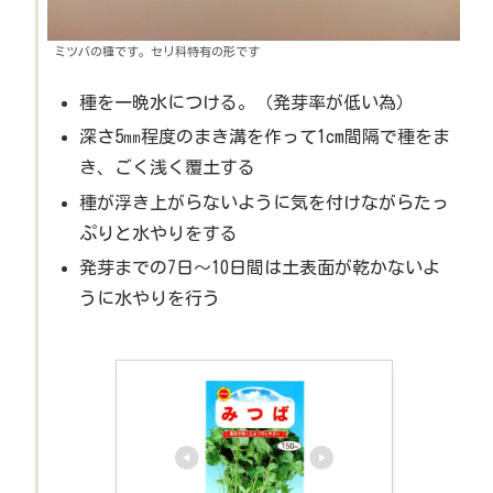
ミツバの種です。セリ科特有の形です
種を一晩水につける。（発芽率が低い為）
深さ5㎜程度のまき溝を作って1cm間隔で種をま
き、ごく浅く覆土する
種が浮き上がらないように気を付けながらたっ
ぷりと水やりをする
発芽までの7日～10日間は土表面が乾かないよ
うに水やりを行う