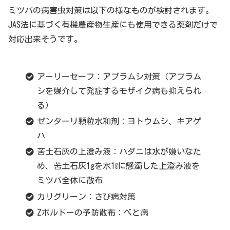
ミツバの病害虫対策は以下の様なものが検討されます。
JAS法に基づく有機農産物生産にも使用できる薬剤だけで
対応出来そうです。
アーリーセーフ：アブラムシ対策（アブラム
シを媒介して発症するモザイク病も抑えられ
る）
ゼンターリ顆粒水和剤：ヨトウムシ、キアゲ
ハ
苦土石灰の上澄み液：ハダニは水が嫌いなた
め、苦土石灰1gを水1ℓに懸濁した上澄み液を
ミツバ全体に散布
カリグリーン：さび病対策
Zボルドーの予防散布：べと病