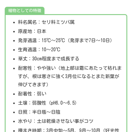
植物としての特徴
科名属名：セリ科ミツバ属
原産地：日本
発芽適温：15℃～25℃（発芽まで7日～10日）
生育適温：10～20℃
草丈：30cm程度まで成長する
耐寒性：やや強い（地上部は霜にあたって枯れま
すが、根は寒さに強く3月位になるとまた新葉が
伸びてきます）
耐暑性：弱い
土壌：弱酸性（pH6.0～6.5）
日照：半日蔭～日陰
水やり：土は乾燥させない事がコツ
種まき時期：3月中旬～5月、9月～10月（好光性