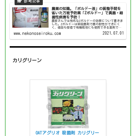
農薬の知識。「ボルドー液」の調整手間を
省いた万能予防薬「Zボルドー」で真菌・細
菌性病害を予防！
農家さんでは有名なZボルドーの効果について書きま
した。Zボルドーは銅殺菌剤で菌の耐性ができにく
く、値段も安価で有機栽培にも使用できる薬剤で
す。使い方を知る事で作物が病気になるのを予防で
2021.07.01
www.nekonoseiroku.com
きます。
カリグリーン
OATアグリオ 殺菌剤 カリグリー