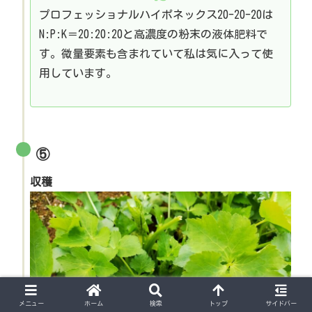
プロフェッショナルハイポネックス20-20-20は
N:P:K＝20:20:20と高濃度の粉末の液体肥料で
す。微量要素も含まれていて私は気に入って使
用しています。
⑤
収穫
メニュー
ホーム
検索
トップ
サイドバー